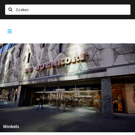
Zoeken
Rotterdam
Home
City
App
Agenda
Deals
Party pics
Nieuws, interviews & blogs
Eten
Drinken
Slapen
Recreatief
Winkels
Winkels