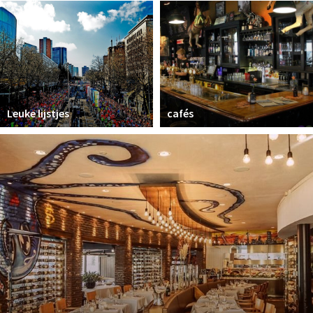
Winkelgebieden
Parkeren
Bezienswaardigheden
Musea, theaters & podia
Leuke lijstjes
cafés
Uitjes & activiteiten
Toeristische routes
Natuurgebieden
Baroniepoorten
Sport
Andere City Apps
Inloggen