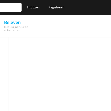
Inloggen
Registreren
Beleven
Cultuur, natuur en
activiteiten