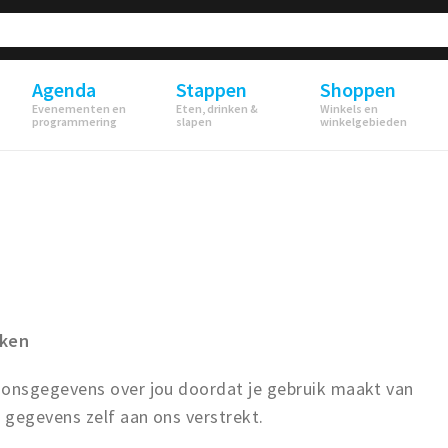
Agenda
Stappen
Shoppen
Evenementen en
Eten, drinken &
Winkels en
programmering
slapen
winkelgebieden
rken
onsgegevens over jou doordat je gebruik maakt van
 gegevens zelf aan ons verstrekt.