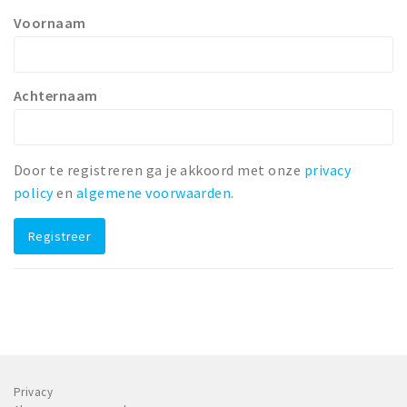
Voornaam
Winkelgebieden
Parkeren
Achternaam
Bezienswaardigheden
Musea, theaters & podia
Uitjes & activiteiten
Door te registreren ga je akkoord met onze
privacy
Toeristische routes
policy
en
algemene voorwaarden
.
Natuurgebieden
Registreer
Baroniepoorten
Sport
Andere City Apps
Inloggen
Privacy