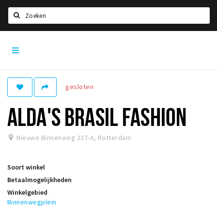
Zoeken
Rotterdam
Home
City
App
Agenda
Deals
gesloten
Party pics
ALDA'S BRASIL FASHION
Nieuws, interviews & blogs
Nieuwe Binnenweg 237-A
,
Rotterdam
Eten
Drinken
Soort winkel
Slapen
Betaalmogelijkheden
Recreatief
Winkelgebied
Binnenwegplein
Winkels