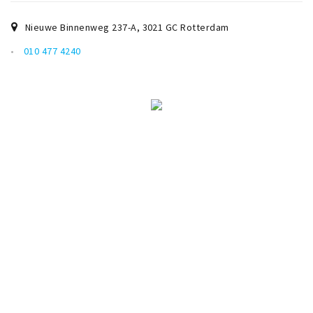
Winkelgebieden
Nieuwe Binnenweg 237-A
,
3021 GC
Rotterdam
Parkeren
010 477 4240
Bezienswaardigheden
Musea, theaters & podia
Uitjes & activiteiten
Toeristische routes
Natuurgebieden
Baroniepoorten
Sport
Andere City Apps
Inloggen