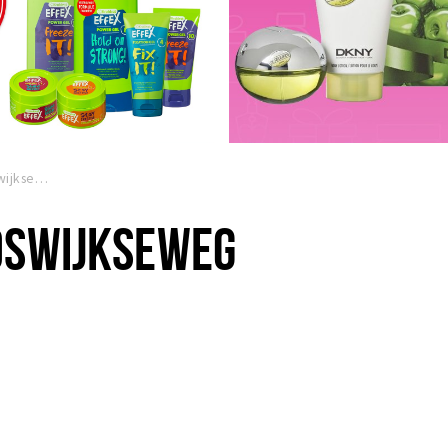
Kruidvat Crooswijkseweg
OSWIJKSEWEG