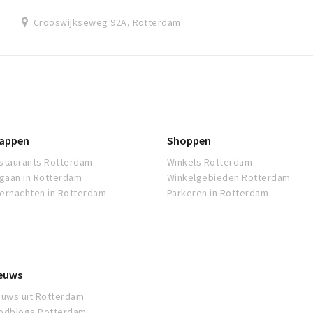
Crooswijkseweg 92A, Rotterdam
appen
Shoppen
staurants Rotterdam
Winkels Rotterdam
tgaan in Rotterdam
Winkelgebieden Rotterdam
ernachten in Rotterdam
Parkeren in Rotterdam
euws
euws uit Rotterdam
odblogs Rotterdam