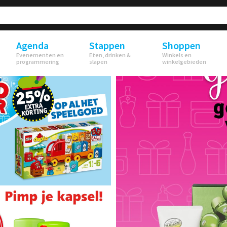
Agenda
Stappen
Shoppen
Evenementen en
Eten, drinken &
Winkels en
programmering
slapen
winkelgebieden