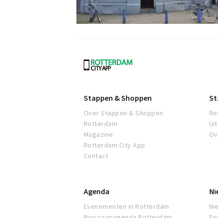
Rotterdam
Stappen & Shoppen
St
Over Stappen & Shoppen
Re
Rotterdam
Ui
Magazine
Ov
Rotterdam City App
Contact
Agenda
Ni
Evenementen in Rotterdam
Ni
Bioscoopagenda Rotterdam
Fo